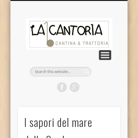
DOVE SIAMO
CHI SIAMO
CONTATTI
GALLERIA
NOTIZIE
La
Cantor
I sapori del mare