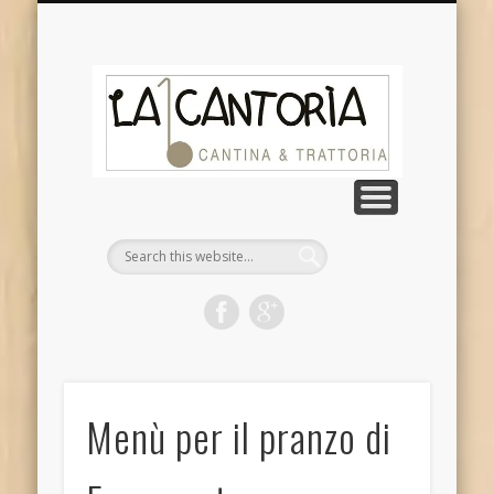
DOVE SIAMO
CHI SIAMO
CONTATTI
GALLERIA
NOTIZIE
La
Cantor
Menù per il pranzo di