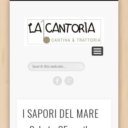
DOVE SIAMO
CHI SIAMO
CONTATTI
GALLERIA
NOTIZIE
La
Cantor
I SAPORI DEL MARE