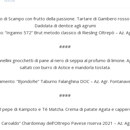
Notizie
tuto di Scampo con frutto della passione. Tartare di Gambero rosso
Dadolata di dentice agli agrumi
to: “Inganno 572” Brut metodo classico di Riesling Oltrepò – Az. A
####
nellini gnocchetti di pane al nero di seppia al profumo di limone.
saltati con burro di Astice e mandorla tostata.
binamento: “BjondoRe” Taburno Falanghina DOC – Az. Agr. Fontanav
####
l pepe di Kampoto e Tè Matcha. Crema di patate Agata e cappero d
“Il Caroaldo” Chardonnay dell’Oltrepo Pavese riserva 2021 – Az. A