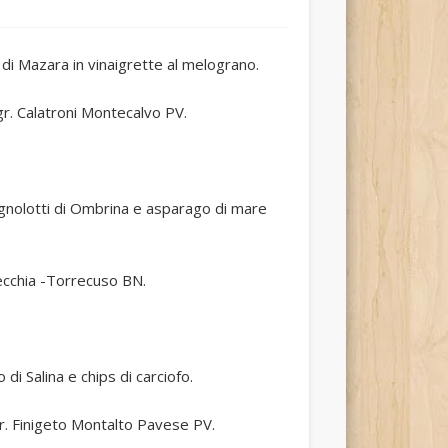
 di Mazara in vinaigrette al melograno.
gr. Calatroni Montecalvo PV.
 Agnolotti di Ombrina e asparago di mare
ecchia -Torrecuso BN.
i Salina e chips di carciofo.
gr. Finigeto Montalto Pavese PV.