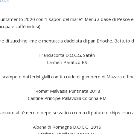
otizie
ntamento 2020 con “I sapori del mare”. Menù a base di Pesce e 
cqua e caffè inclusi).
ne di zucchine lime e mentuccia dadolata di pan Brioche. Battuto di
Franciacorta D.O.C.G. Satén
Lantieri Paratico BS
 scampo e datterini gialli confit crudo di gambero di Mazara e fioc
“Roma” Malvasia Puntinata 2018
Cantine Principe Pallavicini Colonna RM
arinato al tè nero e pepe selvatico crema di patate e chips croccan
Albana di Romagna D.O.C.G. 2019