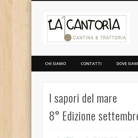
La
Facebook
Google+
Cantina e Trattoria
CHI SIAMO
CONTATTI
DOVE SIA
I sapori del mare
8° Edizione settemb