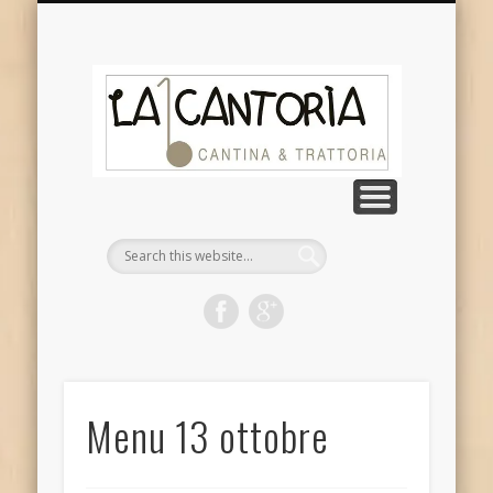
DOVE SIAMO
CHI SIAMO
CONTATTI
GALLERIA
NOTIZIE
La
Cantor
Menu 13 ottobre