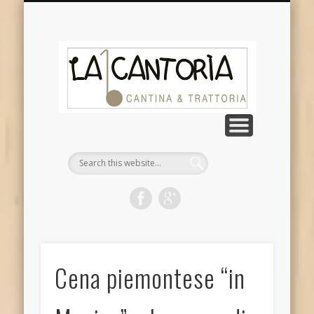
DOVE SIAMO
CHI SIAMO
CONTATTI
GALLERIA
NOTIZIE
La
Cantor
Cena piemontese “in